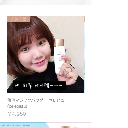
人気商品
人気商品
薄毛マジックパウダー セレビュー
薄毛マジックパウダー 
(celebeau)
(celebeau)
価格
価格
￥4,950
￥4,950