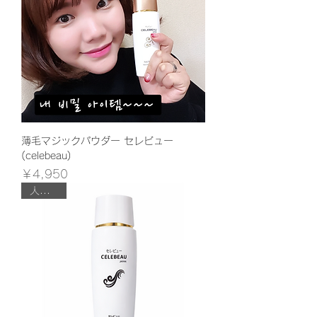
薄毛マジックパウダー セレビュー
(celebeau)
価格
￥4,950
人気商品