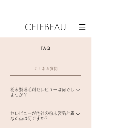
CELEBEAU
FAQ
よくある質問
粉末製増毛剤セレビューは何でし
ょうか？
薄毛、円形脱毛、ツムジ脱毛などでお悩み
セレビューが他社の粉末製品と異
の方々の為に作った粉末製品で使用後には
なる点は何ですか?
シャンプーで簡単に落とせる瞬間増毛剤で
す。