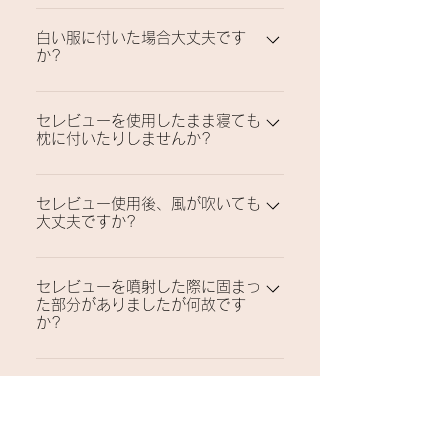
ません。
頭髪の静電気によって髪の毛に吸着し、髪
白い服に付いた場合大丈夫です
の毛を豊かに見せる製品ですので髪の毛が
か?
ない方は使用出来ませんので、ご容赦して
下さい。
全然大丈夫です。軽く叩くだけできれいに
セレビューを使用したまま寝ても
落ちます。
枕に付いたりしませんか?
少量を使う方は枕に付いたりしません。万
セレビュー使用後、風が吹いても
一付いても軽く叩くときれいに落ちます。
大丈夫ですか?
但し ワックス、ジェル、ムース、スプレ
ーなどを使った場合はシャンプーしてから
髪をとかす際、静電気発生により粉末が吸
就寝して下さい。
セレビューを噴射した際に固まっ
着してますので簡単に飛ばされたり、落ち
た部分がありましたが何故です
たりしません。
か?
直角で近いところで噴射する際に起こる事
セレビューを使用した際、粉末が
です。セレビューを使用する際には必ずよ
飛んで穴が出来ましたが何故です
く振ってからナナメに持って5~10cm程
か?
離して軽く押しながら噴射して下さい。