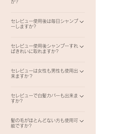
か?
ありません。
1日は維持出来ます。
セレビュー使用後は毎日シャンプ
ーしますか?
セレビューは少量でカバーするため、毎日
セレビュー使用後シャンプーすれ
シャンプーはしなくても大丈夫です。
ばきれいに取れますか?
セレビューは繊維質ですのでシャンプーを
セレビューは女性も男性も使用出
すればきれいに取れます。
来ますか？
セレビューは男女共用です。量の調整が出
セレビューで白髪カバーも出来ま
来ますので髪の毛が少しずつ抜ける方々に
すか?
は更に自然な演出が出来ます。
セレビューは白髪カバー製品ではありませ
髪の毛がほとんどない方も使用可
ん。分け目部位の根元から見える白髪はカ
能ですか?
バー出来ますが根本的に白髪カバーは出来