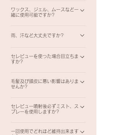
特殊な精密噴射方式で必要な部位だけに必
ワックス、ジェル、ムースなど一
要な量だけで、不必要なところには粉末が
緒に使用可能ですか?
落ちませんのできれいに使用が出来、更に
空気圧力によって強く噴射されますので頭
ワックス、ジェル、ムースなどでヘアスタ
髪への吸着力がよ り良い製品です。
イルを演出した後、必要な部位にセレビュ
雨、汗など大丈夫ですか?
ーをご使用して下さい。パーマ、カラー後
少量を使用するため小雨及び日常生活での
にも使用可能です。
セレビューを使った場合目立ちま
汗などには大丈夫です。但し全体カバーす
すか?
るため,多量にご使用場合は手元のヘアス
プレーのご使用をおすすめ致します。
セレビューの粉末には特殊光沢が添加され
毛髪及び頭皮に悪い影響はありま
てますのでヘアカラーと似合う製品を使用
せんか?
すれば周辺から気付かれない程自然なヘア
スタイル演出が出来ます。
セレビューの原料は天然植物性ですので頭
セレビュー噴射後必ずミスト、ス
皮に無害な製品です。
プレーを使用しますか?
セレビューは少量でカバーするため、脱毛
一回使用でどれほど維持出来ます
が多い方以外には必ずミストを使う必要は